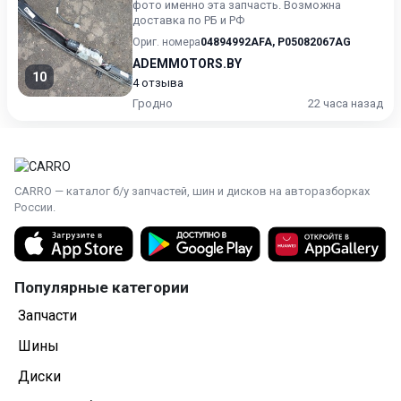
фото именно эта запчасть. Возможна
доставка по РБ и РФ
Ориг. номера
04894992AFA
,
P05082067AG
ADEMMOTORS.BY
10
4 отзыва
Гродно
22 часа назад
CARRO — каталог б/у запчастей, шин и дисков на авторазборках
России.
Популярные категории
Запчасти
Шины
Диски