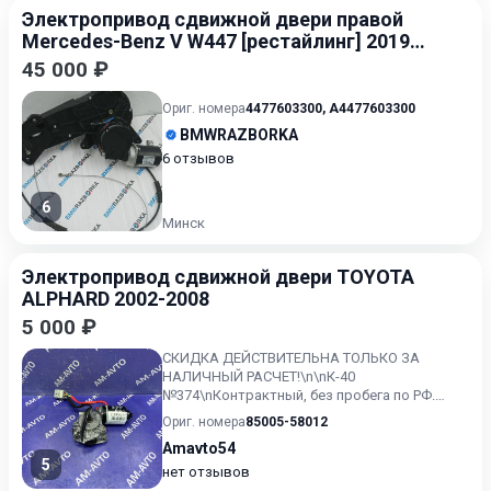
Электропривод сдвижной двери правой
Mercedes-Benz V W447 [рестайлинг] 2019-
2024 2.0
45 000 ₽
Ориг. номера
4477603300
,
A4477603300
BMWRAZBORKA
6 отзывов
6
Минск
Электропривод сдвижной двери TOYOTA
ALPHARD 2002-2008
5 000 ₽
СКИДКА ДЕЙСТВИТЕЛЬНА ТОЛЬКО ЗА
НАЛИЧНЫЙ РАСЧЕТ!\n\nК-40
№374\nКонтрактный, без пробега по РФ.
\n2.4 л, 131 л.с., бензин, вариатор (CVT), пол...
Ориг. номера
85005-58012
Amavto54
5
нет отзывов