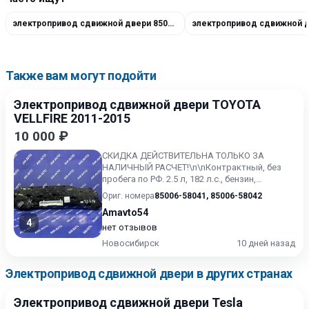
электропривод сдвижной двери 85005-58052
Также вам могут подойти
Электропривод сдвижной двери TOYOTA
VELLFIRE 2011-2015
10 000 ₽
СКИДКА ДЕЙСТВИТЕЛЬНА ТОЛЬКО ЗА
НАЛИЧНЫЙ РАСЧЕТ!\n\nКонтрактный, без
пробега по РФ. 2.5 л, 182 л.с., бензин,
вариатор (CVT), передний привод...
Ориг. номера
85006-58041
,
85006-58042
Amavto54
4
нет отзывов
Новосибирск
10 дней назад
Электропривод сдвижной двери в других странах
Электропривод сдвижной двери Tesla