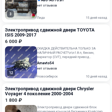
ABS-AUTO.BY
нет отзывов
3
Лида
15 дней назад
Электропривод сдвижной двери TOYOTA
ISIS 2009-2017
6 000 ₽
СКИДКА ДЕЙСТВИТЕЛЬНА ТОЛЬКО ЗА
НАЛИЧНЫЙ РАСЧЕТ!\n\n1.8 л, бензин,
вариатор (CVT), передний привод
Контрактный, без пробега по РФ. Toyota Isi...
Amavto54
нет отзывов
12
Новосибирск
10 дней назад
Электропривод сдвижной двери Chrysler
Voyager 4 поколение 2000-2004
1 800 ₽
Электропривод двери сдвижной блок
управления крышкой багажника Крайслер