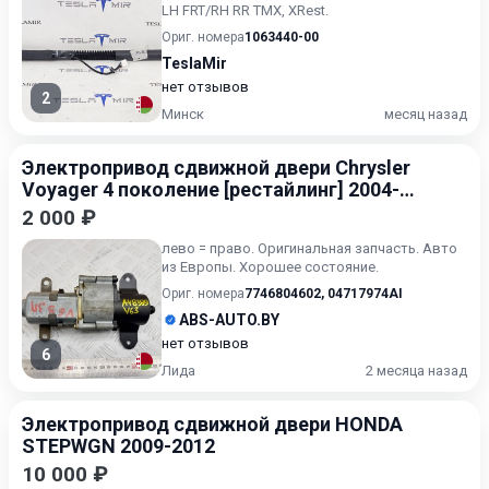
LH FRT/RH RR ТМХ, XRest.
Ориг. номера
1063440-00
TeslaMir
нет отзывов
2
Минск
месяц назад
Электропривод сдвижной двери Chrysler
Voyager 4 поколение [рестайлинг] 2004-
2008
2 000 ₽
лево = право. Оригинальная запчасть. Авто
из Европы. Хорошее состояние.
Ориг. номера
7746804602
,
04717974AI
ABS-AUTO.BY
нет отзывов
6
Лида
2 месяца назад
Электропривод сдвижной двери HONDA
STEPWGN 2009-2012
10 000 ₽