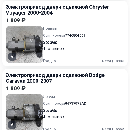
Электропривод двери сдвижной Chrysler
Voyager 2000-2004
1 809 ₽
Правый
Ориг. номера
7746804601
StopGo
41 отзывов
6
Гродно
месяц назад
Электропривод двери сдвижной Dodge
Caravan 2000-2007
1 809 ₽
Левый
Ориг. номера
04717975AD
StopGo
41 отзывов
6
Гродно
месяц назад