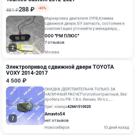
288 ₽
-40%
481 ₽
Маркировка двигателя CYFB,Клемма
сдвижной двери, БУ запчасть, состояние и
комплектацию уточняйте у менеджера,
проверочный срок от 14 до 30 д...
ООО "РМ ПЛЮС"
7 отзывов
2
Москва
Электропривод сдвижной двери TOYOTA
VOXY 2014-2017
4 500 ₽
СКИДКА ДЕЙСТВИТЕЛЬНА ТОЛЬКО ЗА
НАЛИЧНЫЙ РАСЧЕТ!\n\n\nКонтрактный, без
пробега по РФ. 1.8 л, бензин, 99 л.с.,
параллельный гибрид, 82 л.с., в...
Ориг. номера
42661510020
Amavto54
7
нет отзывов
Новосибирск
10 дней назад