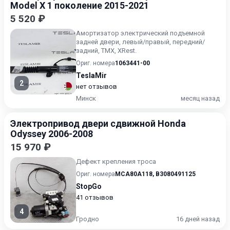
Model X 1 поколение 2015-2021
5 520 ₽
Амортизатор электрический подъемной
задней двери, левый/правый, передний/
задний, ТМХ, XRest.
Ориг. номера
1063441-00
TeslaMir
2
нет отзывов
Минск
месяц назад
Электропривод двери сдвижной Honda
Odyssey 2006-2008
15 970 ₽
Дефект крепления троса
Ориг. номера
MCA80A118
,
B3080491125
StopGo
41 отзывов
4
Гродно
16 дней назад