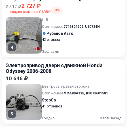
2004-2008
2 727 ₽
2 812 ₽
-3%
скидка только на CARRO
L=R
Ориг. номера
7746804602
,
U10724H
Рубанов Авто
42 отзыва
4
Заславль
Электропривод двери сдвижной Honda
Odyssey 2006-2008
10 646 ₽
Без троса, правая сторона
Ориг. номера
MCA80A118
,
B3073601581
StopGo
41 отзывов
5
Гродно
месяц назад