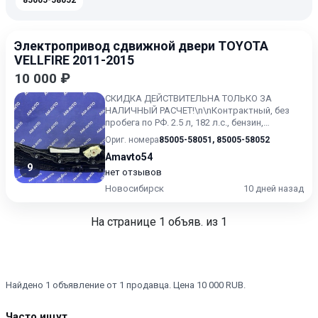
85005-58052
Электропривод сдвижной двери TOYOTA
VELLFIRE 2011-2015
10 000 ₽
СКИДКА ДЕЙСТВИТЕЛЬНА ТОЛЬКО ЗА
НАЛИЧНЫЙ РАСЧЕТ!\n\nКонтрактный, без
пробега по РФ. 2.5 л, 182 л.с., бензин,
вариатор (CVT), передний привод...
Ориг. номера
85005-58051
,
85005-58052
Amavto54
9
нет отзывов
Новосибирск
10 дней назад
На странице
1
объяв. из 1
Найдено 1 объявление от 1 продавца. Цена 10 000 RUB.
Часто ищут