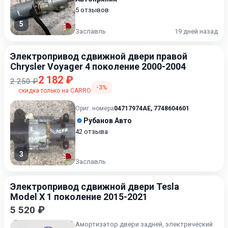
5 отзывов
5
Заславль
19 дней назад
Электропривод сдвижной двери правой
Chrysler Voyager 4 поколение 2000-2004
2 182 ₽
2 250 ₽
-3%
скидка только на CARRO
Ориг. номера
04717974AE
,
7748604601
Рубанов Авто
42 отзыва
3
Заславль
Электропривод сдвижной двери Tesla
Model X 1 поколение 2015-2021
5 520 ₽
Амортизатор двери задней, электрический