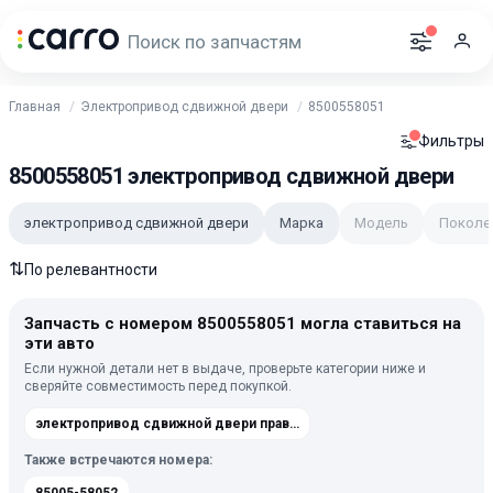
Главная
Электропривод сдвижной двери
8500558051
Фильтры
8500558051 электропривод сдвижной двери
электропривод сдвижной двери
Марка
Модель
Поколе
⇅
По релевантности
Запчасть с номером 8500558051 могла ставиться на
эти авто
Если нужной детали нет в выдаче, проверьте категории ниже и
сверяйте совместимость перед покупкой.
электропривод сдвижной двери правой Toyota Vellfire H20 [рестайлинг] 2011-2015
Также встречаются номера: