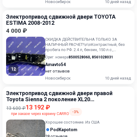
Новосибирск
10 дней назад
Электропривод сдвижной двери TOYOTA
ESTIMA 2008-2012
4 000 ₽
СКИДКА ДЕЙСТВИТЕЛЬНА ТОЛЬКО ЗА
НАЛИЧНЫЙ РАСЧЕТ!\n\nКонтрактный, без
пробега по РФ. 2.4 л, бензин, 150 л.с.,
параллельный гибрид, 143 л.с., в...
Ориг. номера
8500528060
,
8561028031
Amavto54
12
нет отзывов
Новосибирск
10 дней назад
Электропривод сдвижной двери правой
Toyota Sienna 2 поколение XL20
[рестайлинг] 2006-2009
13 192 ₽
13 600 ₽
-3%
при заказе через корзину CARRO
Хорошее состояние. Из США
PodKapotom
28 отзывов