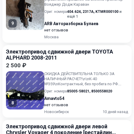
Вояджер Додж Караван
Ориг. номера
404.624
,
2317A
,
KTMR000100
и
ещё 1
9
ARB Авторазборка Булаев
нет отзывов
Москва
Электропривод сдвижной двери TOYOTA
ALPHARD 2008-2011
2 500 ₽
СКИДКА ДЕЙСТВИТЕЛЬНА ТОЛЬКО ЗА
НАЛИЧНЫЙ РАСЧЕТ!\n\nК-40
№359\nКонтрактный, без пробега по РФ.
\n3.5 л, 280 л.с., бензин, АКПП, полный
Ориг. номера
85005-58021
,
8500558020
привод...
Amavto54
8
нет отзывов
Новосибирск
10 дней назад
Электропривод сдвижной двери левой
Chrysler Voyager 4 поколение [рестайлинг]