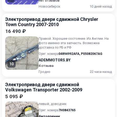
нет отзывов
Новосибирск
10 дней назад
Электропривод двери сдвижной Chrysler
Town Country 2007-2010
16 490 ₽
Правой. Хорошее состояние. Из Англии. На
фото именно эта запчасть. Возможна
доставка по РБ и РФ
Ориг. номера
04894992AFA
,
P05082067AG
ADEMMOTORS.BY
10
4 отзыва
Гродно
22 часа назад
Электропривод двери сдвижной
Volkswagen Transporter 2002-2009
5 095 ₽
левый, доводчик
Ориг. номера
7H0843765
Автопряник