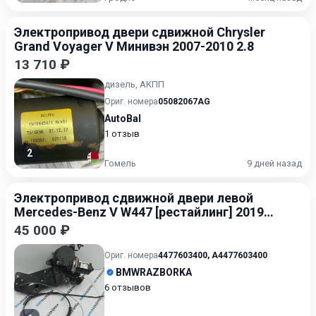
Электропривод двери сдвижной Chrysler
Grand Voyager V Минивэн 2007-2010 2.8
13 710 ₽
дизель, АКПП
Ориг. номера
05082067AG
AutoBal
1 отзыв
2
Гомель
9 дней назад
Электропривод сдвижной двери левой
Mercedes-Benz V W447 [рестайлинг] 2019-
2024 2.0
45 000 ₽
Ориг. номера
4477603400
,
A4477603400
BMWRAZBORKA
6 отзывов