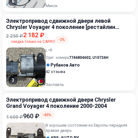
6
Минск
Электропривод сдвижной двери левой
Chrysler Voyager 4 поколение [рестайлинг]
2004-2008
2 182 ₽
2 250 ₽
-3%
скидка только на CARRO
L=R
Ориг. номера
7746804602
,
U10724H
Рубанов Авто
42 отзыва
3
Заславль
Электропривод сдвижной двери Chrysler
Grand Voyager 4 поколение 2000-2004
960 ₽
-40%
1 600 ₽
В хорошем состоянии из Европы передняя
правая дверь