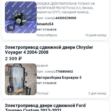
СКИДКА ДЕЙСТВИТЕЛЬНА ТОЛЬКО ЗА
НАЛИЧНЫЙ РАСЧЕТ!\n\n2.0 л, бензин,
вариатор (CVT), передний привод
\nКонтрактный, без пробега по РФ. Honda
Ориг. номера
44305SZW000
St...
Amavto54
10
нет отзывов
Новосибирск
10 дней назад
Электропривод сдвижной двери Chrysler
Voyager 4 2004-2008
2 309 ₽
правой.
Ориг. номера
7746804602
Авторазборка Боровуха-3
нет отзывов
2
Полоцк
3 дня назад
Электропривод двери сдвижной Ford
Tourneo Custom 2012-2021