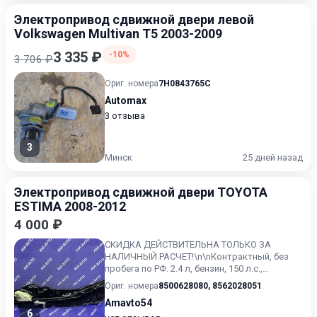
Электропривод сдвижной двери левой
Volkswagen Multivan T5 2003-2009
3 335 ₽
-10%
3 706 ₽
Ориг. номера
7H0843765C
Automax
3 отзыва
3
Минск
25 дней назад
Электропривод сдвижной двери TOYOTA
ESTIMA 2008-2012
4 000 ₽
СКИДКА ДЕЙСТВИТЕЛЬНА ТОЛЬКО ЗА
НАЛИЧНЫЙ РАСЧЕТ!\n\nКонтрактный, без
пробега по РФ. 2.4 л, бензин, 150 л.с.,
параллельный гибрид, 143 л.с., в...
Ориг. номера
8500628080
,
8562028051
Amavto54
6