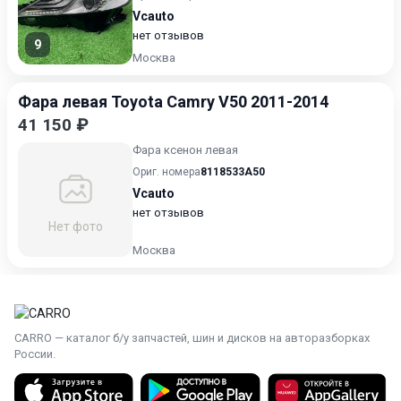
Vcauto
нет отзывов
9
Москва
Фара левая Toyota Camry V50 2011-2014
41 150 ₽
Фара ксенон левая
Ориг. номера
8118533A50
Vcauto
нет отзывов
Нет фото
Москва
CARRO — каталог б/у запчастей, шин и дисков на авторазборках
России.