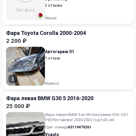
2 отзыва
Нет фото
Минск
Фара Toyota Corolla 2000-2004
2 200 ₽
Автогараж 01
1 отзыв
2
Майкоп
Фара левая BMW G30 5 2016-2020
25 000 ₽
Фара левая BMW 5-er VII-поколение G30 -G31
F90 Рестайлинг 2020-2022 год Full Led
Ориг. номера
63119479261
Vcauto