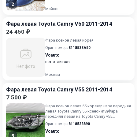
2
Майкоп
Фара левая Toyota Camry V50 2011-2014
24 450 ₽
Фара ксенон левая корея
Ориг. номера
8118533A50
Vcauto
нет отзывов
Нет фото
Москва
Фара левая Toyota Camry V55 2011-2014
7 500 ₽
Фара ксенон левая 55 корея\nФара передняя
левая Toyota Camry 55 ксенон\n\nФара
передняя левая на Toyota Camry v55
ксенон\n\nФара передняя ле...
Ориг. номера
8118533890
Vcauto
9