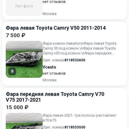
нет отзывов
Нет фото
Москва
Фара левая Toyota Camry V50 2011-2014
7 500 ₽
Фара ксенон левая\n\nФара левая Toyota
Camry 50 под ксенон.\nФара левая Toyota
Camry v50 под ксенон.\nФара передняя
леваяToyota Camry xv50.
Ориг. номера
8118533A50
Vcauto
9
нет отзывов
Москва
Фара передняя левая Toyota Camry V70
V75 2017-2021
15 000 ₽
Фара левая 2021- три полосы рестайлинг
в70 в75
Ориг. номера
8118533G00