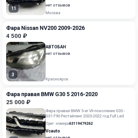
нет отзывов
11
Москва
Фара Nissan NV200 2009-2026
4 500 ₽
АВТОБАН
нет отзывов
3
Красноярск
Фара правая BMW G30 5 2016-2020
25 000 ₽
Фара правая BMW 5-er VII-поколение G30 -
G31 F90 Рестайлинг 2020-2022 год Full Led
Ориг. номера
63119479262
Vcauto
нет отзывов