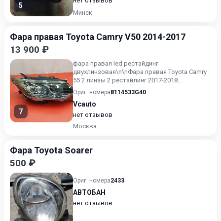
нет отзывов
5
Минск
Фара правая Toyota Camry V50 2014-2017
13 900 ₽
фара правая led рестайдинг
двухлинзовая\n\nФара правая Toyota Camry
55 2 линзы 2 рестайлинг 2017-2018
эксклюзив.\n\nФара правая Toyota Camry...
Ориг. номера
8114533G40
Vcauto
7
нет отзывов
Москва
Фара Toyota Soarer
500 ₽
Ориг. номера
2433
АВТОБАН
нет отзывов