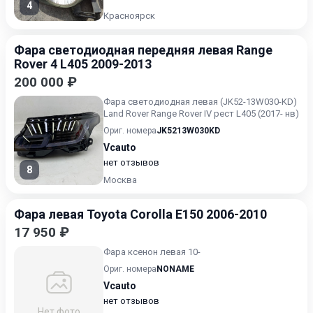
4
Красноярск
Фара светодиодная передняя левая Range
Rover 4 L405 2009-2013
200 000 ₽
Фара светодиодная левая (JK52-13W030-KD)
Land Rover Range Rover IV рест L405 (2017- нв)
Ориг. номера
JK5213W030KD
Vcauto
нет отзывов
8
Москва
Фара левая Toyota Corolla E150 2006-2010
17 950 ₽
Фара ксенон левая 10-
Ориг. номера
NONAME
Vcauto
нет отзывов
Нет фото