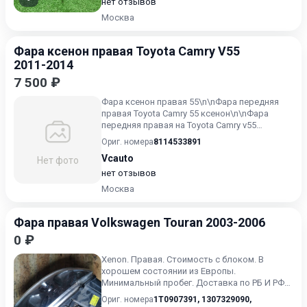
нет отзывов
Москва
Фара ксенон правая Toyota Camry V55
2011-2014
7 500 ₽
Фара ксенон правая 55\n\nФара передняя
правая Toyota Camry 55 ксенон\n\nФара
передняя правая на Toyota Camry v55
ксенон\n\nФара передняя пра...
Ориг. номера
8114533891
Vcauto
Нет фото
нет отзывов
Москва
Фара правая Volkswagen Touran 2003-2006
0 ₽
Xenon. Правая. Cтоимость с блоком. В
хорошем состоянии из Европы.
Минимальный пробег. Доставка по РБ И РФ
транспортными компаниями.
Ориг. номера
1T0907391
,
1307329090
,