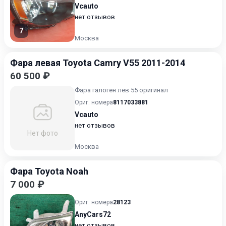
Vcauto
нет отзывов
7
Москва
Фара левая Toyota Camry V55 2011-2014
60 500 ₽
Фара галоген лев 55 оригинал
Ориг. номера
8117033881
Vcauto
нет отзывов
Нет фото
Москва
Фара Toyota Noah
7 000 ₽
Ориг. номера
28123
AnyCars72
нет отзывов