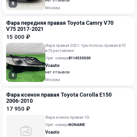
нет отзывов
8
Москва
Фара передняя правая Toyota Camry V70
V75 2017-2021
15 000 ₽
Фара правая 2021- три полосы правая в70
в75 рестайлинг
Ориг. номера
8114533G00
Vcauto
нет отзывов
9
Москва
Фара ксенон правая Toyota Corolla E150
2006-2010
17 950 ₽
Фара ксенон правая 10-
Ориг. номера
NONAME
Vcauto