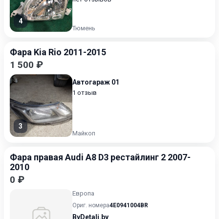
4
Тюмень
Фара Kia Rio 2011-2015
1 500 ₽
Автогараж 01
1 отзыв
3
Майкоп
Фара правая Audi A8 D3 рестайлинг 2 2007-
2010
0 ₽
Европа
Ориг. номера
4E0941004BR
ByDetali.by