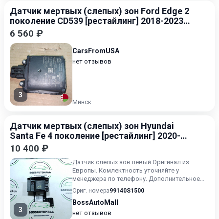
Датчик мертвых (слепых) зон Ford Edge 2
поколение CD539 [рестайлинг] 2018-2023
2.0
6 560 ₽
CarsFromUSA
нет отзывов
3
Минск
Датчик мертвых (слепых) зон Hyundai
Santa Fe 4 поколение [рестайлинг] 2020-
2024
10 400 ₽
Датчик слепых зон левый.Оригинал из
Европы. Комлектность уточняйте у
менеджера по телефону. Дополнительное
фото и видео по запросу.Возможна...
Ориг. номера
99140S1500
BossAutoMall
3
нет отзывов