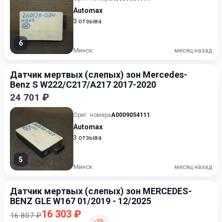
Automax
3 отзыва
6
Минск
месяц назад
Датчик мертвых (слепых) зон Mercedes-
Benz S W222/C217/A217 2017-2020
24 701 ₽
Ориг. номера
A0009054111
Automax
3 отзыва
5
Минск
месяц назад
Датчик мертвых (слепых) зон MERCEDES-
BENZ GLE W167 01/2019 - 12/2025
16 303 ₽
16 807 ₽
-3%