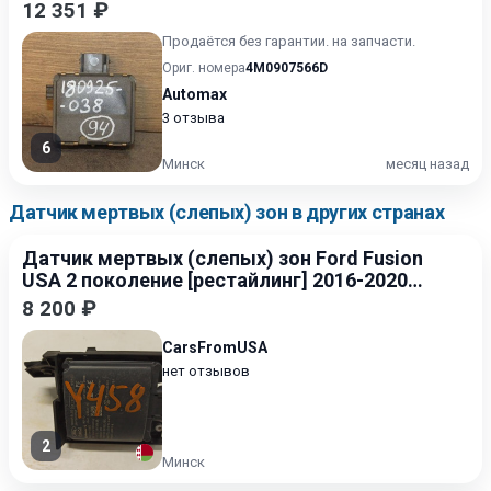
12 351 ₽
Продаётся без гарантии. на запчасти.
Ориг. номера
4M0907566D
Automax
3 отзыва
6
Минск
месяц назад
Датчик мертвых (слепых) зон в других странах
Датчик мертвых (слепых) зон Ford Fusion
USA 2 поколение [рестайлинг] 2016-2020
2.7
8 200 ₽
CarsFromUSA
нет отзывов
2
Минск