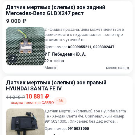
Датчик мертвых (слепых) зон задний
Mercedes-Benz GLB X247 рест
9 000 ₽
2 - фишка продана. цена может меняться в
зависимости от курсов валют - конечную
стоимость уточняйте.
Ориг. номера
A0009055211
,
0203302447
ИП Лебедевич Ю. А.
7
22 отзыва
Минск
месяц назад
Датчик мертвых (слепых) зон правый
HYUNDAI SANTA FE IV
10 881 ₽
11 218 ₽
-3%
скидка только на CARRO
Датчик мертвых (слепых) зон Hyundai Santa
Fe / Хендай Санта Фе. Оригинальный номер:
99150S1000. . Описание: без дефектов,
правый
Ориг. номера
99150S1000