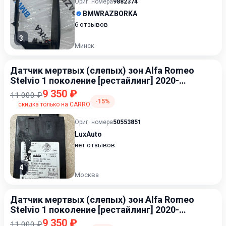
Ориг. номера
9882374
BMWRAZBORKA
6 отзывов
3
Минск
Датчик мертвых (слепых) зон Alfa Romeo
Stelvio 1 поколение [рестайлинг] 2020-
2023 2.1
9 350 ₽
11 000 ₽
-15%
скидка только на CARRO
Ориг. номера
50553851
LuxAuto
нет отзывов
4
Москва
Датчик мертвых (слепых) зон Alfa Romeo
Stelvio 1 поколение [рестайлинг] 2020-
2023 2.1
9 350 ₽
11 000 ₽