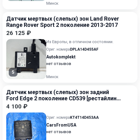
Минск
Датчик мертвых (слепых) зон Land Rover
Range Rover Sport 2 поколение 2013-2017
26 125 ₽
Из Европы, в отличном состоянии.
Ориг. номера
DPLA14D455AF
Autokomplekt
нет отзывов
5
Минск
Датчик мертвых (слепых) зон задний
Ford Edge 2 поколение CD539 [рестайлинг]
2018-2023 2.0
4 100 ₽
Ориг. номера
KT4T14D453AA
CarsFromUSA
нет отзывов