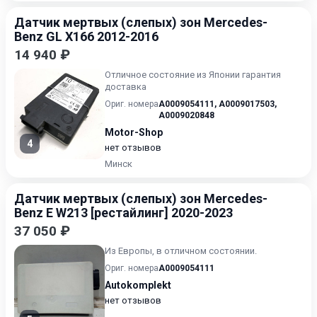
Датчик мертвых (слепых) зон Mercedes-
Benz GL X166 2012-2016
14 940 ₽
Отличное состояние из Японии гарантия
доставка
Ориг. номера
A0009054111
,
A0009017503
,
A0009020848
Motor-Shop
4
нет отзывов
Минск
Датчик мертвых (слепых) зон Mercedes-
Benz E W213 [рестайлинг] 2020-2023
37 050 ₽
Из Европы, в отличном состоянии.
Ориг. номера
A0009054111
Autokomplekt
нет отзывов