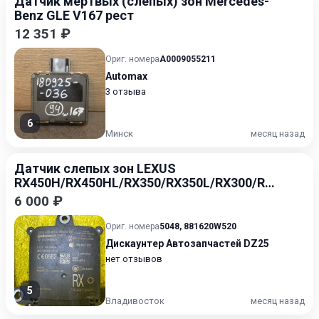
Датчик мертвых (слепых) зон Mercedes-
Benz GLE V167 рест
12 351 ₽
Ориг. номера
A0009055211
Automax
3 отзыва
6
Минск
месяц назад
Датчик слепых зон LEXUS
RX450H/RX450HL/RX350/RX350L/RX300/RX
200T
6 000 ₽
Ориг. номера
5048
,
881620W520
Дискаунтер Автозапчастей DZ25
нет отзывов
5
Владивосток
месяц назад