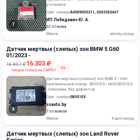
уточняйте.
Ориг. номера
A0009055211
,
0203302447
ИП Лебедевич Ю. А.
7
22 отзыва
Минск
месяц назад
Датчик мертвых (слепых) зон BMW 5 G60
01/2023 -
16 303 ₽
16 807 ₽
-3%
скидка только на CARRO
Датчик мертвых (слепых) зон БМВ 5 / G60.
Оригинальный номер: 5В551Е5 / 66325В551Е5.
. Описание: без дефектов
Ориг. номера
5B551E5
ssavto.by
4
7 отзывов
Минск
4 дня назад
Датчик мертвых (слепых) зон Land Rover
Series