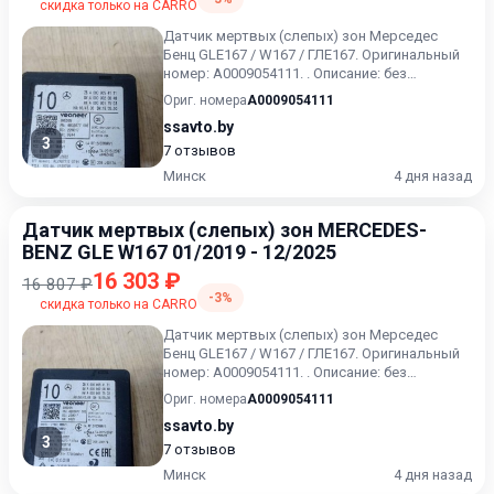
скидка только на CARRO
Датчик мертвых (слепых) зон Мерседес
Бенц GLE167 / W167 / ГЛЕ167. Оригинальный
номер: А0009054111. . Описание: без
дефектов
Ориг. номера
A0009054111
ssavto.by
3
7 отзывов
Минск
4 дня назад
Датчик мертвых (слепых) зон MERCEDES-
BENZ GLE W167 01/2019 - 12/2025
16 303 ₽
16 807 ₽
-3%
скидка только на CARRO
Датчик мертвых (слепых) зон Мерседес
Бенц GLE167 / W167 / ГЛЕ167. Оригинальный
номер: А0009054111. . Описание: без
дефектов
Ориг. номера
A0009054111
ssavto.by
3
7 отзывов
Минск
4 дня назад