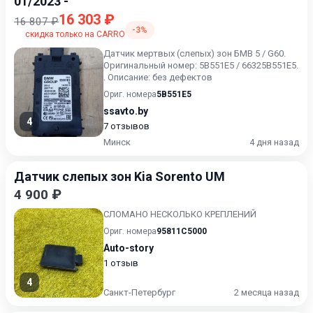
01/2023 -
16 303 ₽
16 807 ₽
-3%
скидка только на CARRO
Датчик мертвых (слепых) зон БМВ 5 / G60.
Оригинальный номер: 5В551Е5 / 66325В551Е5.
. Описание: без дефектов
Ориг. номера
5B551E5
ssavto.by
4
7 отзывов
Минск
4 дня назад
Датчик слепых зон Kia Sorento UM
4 900 ₽
СЛОМАНО НЕСКОЛЬКО КРЕПЛЕНИЙ
Ориг. номера
95811C5000
Auto-story
1 отзыв
4
Санкт-Петербург
2 месяца назад