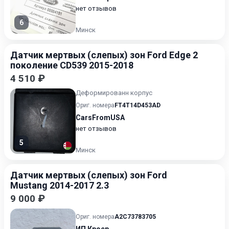
нет отзывов
6
Минск
Датчик мертвых (слепых) зон Ford Edge 2
поколение CD539 2015-2018
4 510 ₽
Деформированн корпус
Ориг. номера
FT4T14D453AD
CarsFromUSA
нет отзывов
5
Минск
Датчик мертвых (слепых) зон Ford
Mustang 2014-2017 2.3
9 000 ₽
Ориг. номера
A2C73783705