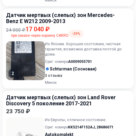
Минск
Датчик мертвых (слепых) зон Mercedes-
Benz E W212 2009-2013
17 040 ₽
24 000 ₽
-29%
при заказе через корзину CARRO
Из Японии. Хорошее состояние, честная
гарантия, возможна доставка почтой до
дома.
Ориг. номера
A0009055701
Schturman (Сосновая)
2
3 отзыва
Минск
Датчик мертвых (слепых) зон Land Rover
Discovery 5 поколение 2017-2021
23 750 ₽
Из Европы, отличное состояние.
Ориг. номера
KK5214F152AJ
,
28686071
Autokomplekt