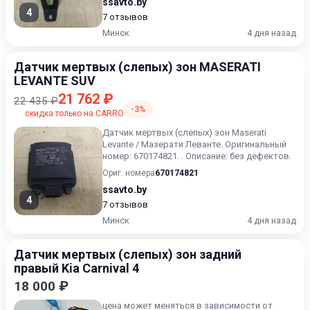
ssavto.by
4
7 отзывов
Минск
4 дня назад
Датчик мертвых (слепых) зон MASERATI
LEVANTE SUV
21 762 ₽
22 435 ₽
-3%
скидка только на CARRO
Датчик мертвых (слепых) зон Maserati
Levante / Мазерати Леванте. Оригинальный
номер: 670174821. . Описание: без дефектов.
Ориг. номера
670174821
ssavto.by
4
7 отзывов
Минск
4 дня назад
Датчик мертвых (слепых) зон задний
правый Kia Carnival 4
18 000 ₽
цена может меняться в зависимости от