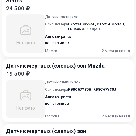
Series
24 500 ₽
Датчик слепых зон LH.
Ориг. номера
DK5214D453AL
,
DK5214D453AJ
,
LR054575
и ещё 1
Aurora-parts
Нет фото
нет отзывов
Москва
2 месяца назад
Датчик мертвых (слепых) зон Mazda
19 500 ₽
Датчик слепых зон.
Ориг. номера
KB8C67Y30H
,
KB8C67Y30J
Aurora-parts
нет отзывов
Нет фото
Москва
2 месяца назад
Датчик мертвых (слепых) зон