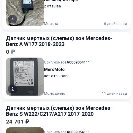
2 отзыва
4
Москва
6 дней назад
Датчик мертвых (слепых) зон Mercedes-
Benz A W177 2018-2023
0 ₽
Ориг. номера
A0009054111
MercMolo
нет отзывов
2
Молодечно
11 дней назад
Датчик мертвых (слепых) зон Mercedes-
Benz S W222/C217/A217 2017-2020
24 701 ₽
Ориг. номера
A0009054111