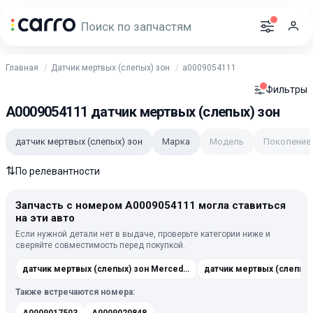
Главная
Датчик мертвых (слепых) зон
a0009054111
Фильтры
A0009054111 датчик мертвых (слепых) зон
датчик мертвых (слепых) зон
Марка
Модель
Поколение
⇅
По релевантности
Запчасть с номером A0009054111 могла ставиться
на эти авто
Если нужной детали нет в выдаче, проверьте категории ниже и
сверяйте совместимость перед покупкой.
датчик мертвых (слепых) зон Mercedes-Benz GLE Coupe C167 2019-2023
Также встречаются номера: