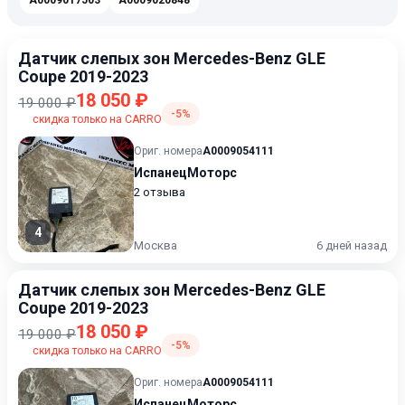
A0009017503
A0009020848
Датчик слепых зон Mercedes-Benz GLE
Coupe 2019-2023
18 050 ₽
19 000 ₽
-5%
скидка только на CARRO
Ориг. номера
A0009054111
ИспанецМоторс
2 отзыва
4
Москва
6 дней назад
Датчик слепых зон Mercedes-Benz GLE
Coupe 2019-2023
18 050 ₽
19 000 ₽
-5%
скидка только на CARRO
Ориг. номера
A0009054111
ИспанецМоторс