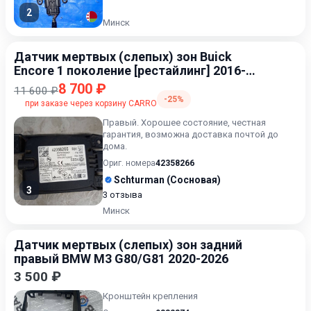
2
Минск
Датчик мертвых (слепых) зон Buick
Encore 1 поколение [рестайлинг] 2016-
2022
8 700 ₽
11 600 ₽
-25%
при заказе через корзину CARRO
Правый. Хорошее состояние, честная
гарантия, возможна доставка почтой до
дома.
Ориг. номера
42358266
Schturman (Сосновая)
3
3 отзыва
Минск
Датчик мертвых (слепых) зон задний
правый BMW M3 G80/G81 2020-2026
3 500 ₽
Кронштейн крепления