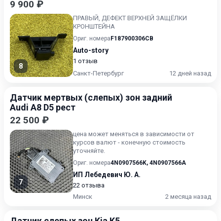
9 900 ₽
ПРАВЫЙ, ДЕФЕКТ ВЕРХНЕЙ ЗАЩЁЛКИ
КРОНШТЕЙНА
Ориг. номера
F187900306CB
Auto-story
1 отзыв
8
Санкт-Петербург
12 дней назад
Датчик мертвых (слепых) зон задний
Audi A8 D5 рест
22 500 ₽
цена может меняться в зависимости от
курсов валют - конечную стоимость
уточняйте.
Ориг. номера
4N0907566K
,
4N0907566A
ИП Лебедевич Ю. А.
7
22 отзыва
Минск
2 месяца назад
Датчик слепых зон Kia K5