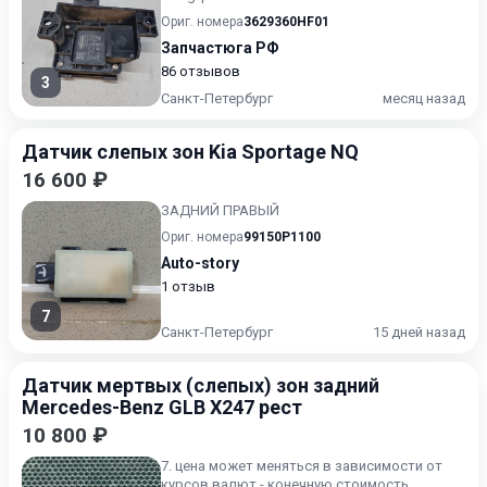
Ориг. номера
3629360HF01
Запчастюга РФ
86 отзывов
3
Санкт-Петербург
месяц назад
Датчик слепых зон Kia Sportage NQ
16 600 ₽
ЗАДНИЙ ПРАВЫЙ
Ориг. номера
99150P1100
Auto-story
1 отзыв
7
Санкт-Петербург
15 дней назад
Датчик мертвых (слепых) зон задний
Mercedes-Benz GLB X247 рест
10 800 ₽
7. цена может меняться в зависимости от
курсов валют - конечную стоимость