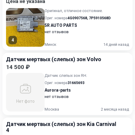
Цена не указана
Оригинал, отличное состояние.
Ориг. номера
4G0907568
,
7P5910568D
5R AUTO PARTS
нет отзывов
4
Минск
14 дней назад
Датчик мертвых (слепых) зон Volvo
14 500 ₽
Датчик слепых зон RH.
Ориг. номера
31665693
Aurora-parts
нет отзывов
Нет фото
Москва
2 месяца назад
Датчик мертвых (слепых) зон Kia Carnival
4