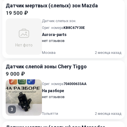
Датчик мертвых (слепых) зон Mazda
19 500 ₽
Датчик слепых зон.
Ориг. номера
KB8C67Y30E
Aurora-parts
нет отзывов
Нет фото
Москва
2 месяца назад
Датчик слепой зоны Chery Tiggo
9 000 ₽
Ориг. номера
704000633AA
На разборе
нет отзывов
3
Тольятти
2 месяца назад