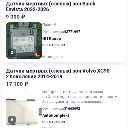
Датчик мертвых (слепых) зон Buick
Envista 2022-2026
9 000 ₽
Правый
Ориг. номера
42771697
ИП Кроер
нет отзывов
3
Молодечно
Датчик мертвых (слепых) зон Volvo XC90
2 поколение 2014-2019
17 100 ₽
Из Европы, в отличном состоянии.
ов.Электродетали не подлежат возврату
без документа, подтверждающего
установку у дилера.
Ориг. номера
31665692
Autokomplekt
6
нет отзывов