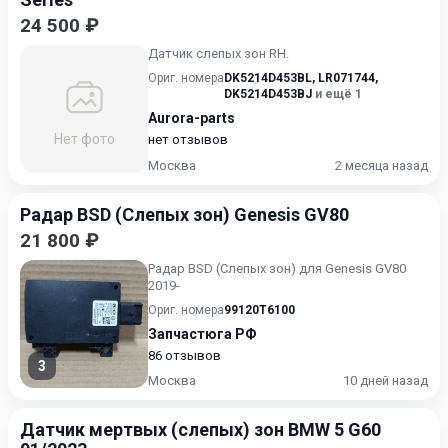
24 500 ₽
Датчик слепых зон RH.
Ориг. номера
DK5214D453BL
,
LR071744
,
DK5214D453BJ
и ещё 1
Aurora-parts
Нет фото
нет отзывов
Москва
2 месяца назад
Радар BSD (Слепых зон) Genesis GV80
21 800 ₽
Радар BSD (Слепых зон) для Genesis GV80
2019-
Ориг. номера
99120T6100
Запчастюга РФ
86 отзывов
3
Москва
10 дней назад
Датчик мертвых (слепых) зон BMW 5 G60