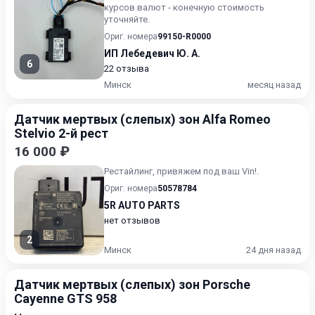
курсов валют - конечную стоимость
уточняйте.
Ориг. номера
99150-R0000
ИП Лебедевич Ю. А.
6
22 отзыва
Минск
месяц назад
Датчик мертвых (слепых) зон Alfa Romeo
Stelvio 2-й рест
16 000 ₽
Рестайлинг, привяжем под ваш Vin!.
Ориг. номера
50578784
5R AUTO PARTS
нет отзывов
2
Минск
24 дня назад
Датчик мертвых (слепых) зон Porsche
Cayenne GTS 958