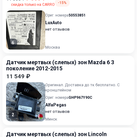
-15%
скидка только на CARRO
Ориг. номера
50553851
LuxAuto
нет отзывов
6
Москва
Датчик мертвых (слепых) зон Mazda 6 3
поколение 2012-2015
11 549 ₽
Оригинал. Доставка до тк бесплатно. С
кронштейном
Ориг. номера
GHP967Y90C
AlfaPegas
нет отзывов
2
Минск
Датчик мертвых (слепых) зон Lincoln