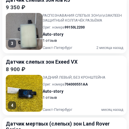
9 350 ₽
РАСПОЗНАВАНИЯ СЛЕПЫХ ЗОН\n\nЗАКЛЕЕН
ЗАЩИТНЫЙ КОЛПАЧЁК РАЗЬЁМА
Ориг. номера
99150L2200
Auto-story
1 отзыв
3
Санкт-Петербург
2 месяца назад
Датчик слепых зон Exeed VX
8 900 ₽
ЗАДНИЙ ЛЕВЫЙ, БЕЗ КРОНШТЕЙНА
Ориг. номера
704000551AA
Auto-story
1 отзыв
4
Санкт-Петербург
месяц назад
Датчик мертвых (слепых) зон Land Rover