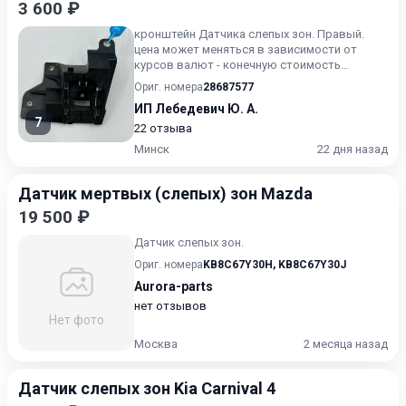
3 600 ₽
кронштейн Датчика слепых зон. Правый.
цена может меняться в зависимости от
курсов валют - конечную стоимость
уточняйте.
Ориг. номера
28687577
ИП Лебедевич Ю. А.
7
22 отзыва
Минск
22 дня назад
Датчик мертвых (слепых) зон Mazda
19 500 ₽
Датчик слепых зон.
Ориг. номера
KB8C67Y30H
,
KB8C67Y30J
Aurora-parts
нет отзывов
Нет фото
Москва
2 месяца назад
Датчик слепых зон Kia Carnival 4