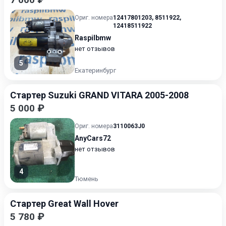
Ориг. номера
12417801203
,
8511922
,
12418511922
Raspilbmw
нет отзывов
5
Екатеринбург
Стартер Suzuki GRAND VITARA 2005-2008
5 000 ₽
Ориг. номера
3110063J0
AnyCars72
нет отзывов
4
Тюмень
Стартер Great Wall Hover
5 780 ₽