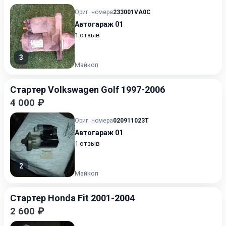
Ориг. номера
233001VA0C
Автогараж 01
1 отзыв
3
Майкоп
Стартер Volkswagen Golf 1997-2006
4 000 ₽
Ориг. номера
020911023T
Автогараж 01
1 отзыв
2
Майкоп
Стартер Honda Fit 2001-2004
2 600 ₽