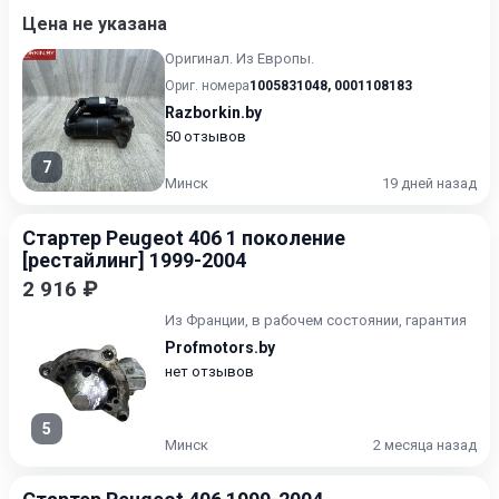
Цена не указана
Оригинал. Из Европы.
Ориг. номера
1005831048
,
0001108183
Razborkin.by
50 отзывов
7
Минск
19 дней назад
Стартер Peugeot 406 1 поколение
[рестайлинг] 1999-2004
2 916 ₽
Из Франции, в рабочем состоянии, гарантия
Profmotors.by
нет отзывов
5
Минск
2 месяца назад