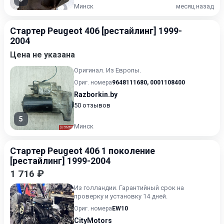
Минск
месяц назад
Стартер Peugeot 406 [рестайлинг] 1999-
2004
Цена не указана
Оригинал. Из Европы.
Ориг. номера
9648111680
,
0001108400
Razborkin.by
50 отзывов
5
Минск
Стартер Peugeot 406 1 поколение
[рестайлинг] 1999-2004
1 716 ₽
Из голландии. Гарантийный срок на
проверку и установку 14 дней.
Ориг. номера
EW10
CityMotors