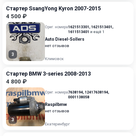
Стартер SsangYong Kyron 2007-2015
4 500 ₽
Ориг. номера
1621513301
,
1621513401
,
1611513401
и ещё 1
Auto Diesel-Sollers
нет отзывов
3
Климовск
Стартер BMW 3-series 2008-2013
4 800 ₽
Ориг. номера
7638194
,
12417638194
,
0001138058
Raspilbmw
нет отзывов
3
Екатеринбург