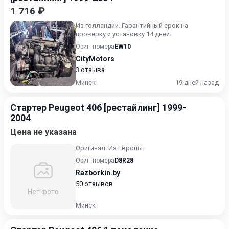
1 716 ₽
Из голландии. Гарантийный срок на
проверку и установку 14 дней.
Ориг. номера
EW10
CityMotors
3 отзыва
Минск
19 дней назад
Стартер Peugeot 406 [рестайлинг] 1999-
2004
Цена не указана
Оригинал. Из Европы.
Ориг. номера
D8R28
Razborkin.by
50 отзывов
Нет фото
Минск