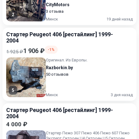
CityMotors
3 отзыва
2
Минск
19 дней назад
Стартер Peugeot 406 [рестайлинг] 1999-
2004
1 906 ₽
-1%
1 925 ₽
Оригинал. Из Европы.
Razborkin.by
50 отзывов
5
Минск
3 дня назад
Стартер Peugeot 406 [рестайлинг] 1999-
2004
4 000 ₽
Стартер Пежо 307 Пежо 406 Пежо 607 Пежо
Эксперт Ситроен Ц4 Ситроен Ц5 Ситроен