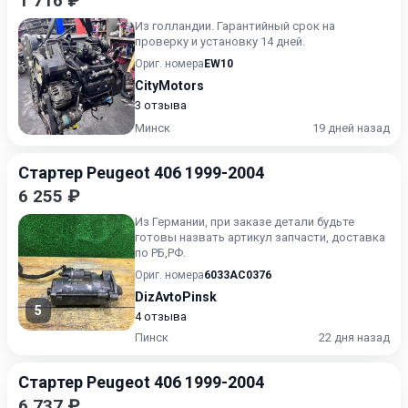
1 716 ₽
Из голландии. Гарантийный срок на
проверку и установку 14 дней.
Ориг. номера
EW10
CityMotors
3 отзыва
Минск
19 дней назад
Стартер Peugeot 406 1999-2004
6 255 ₽
Из Германии, при заказе детали будьте
готовы назвать артикул запчасти, доставка
по РБ,РФ.
Ориг. номера
6033AC0376
DizAvtoPinsk
5
4 отзыва
Пинск
22 дня назад
Стартер Peugeot 406 1999-2004
6 737 ₽