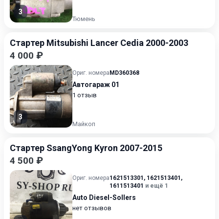
3
Тюмень
Стартер Mitsubishi Lancer Cedia 2000-2003
4 000 ₽
Ориг. номера
MD360368
Автогараж 01
1 отзыв
3
Майкоп
Стартер SsangYong Kyron 2007-2015
4 500 ₽
Ориг. номера
1621513301
,
1621513401
,
1611513401
и ещё 1
Auto Diesel-Sollers
нет отзывов