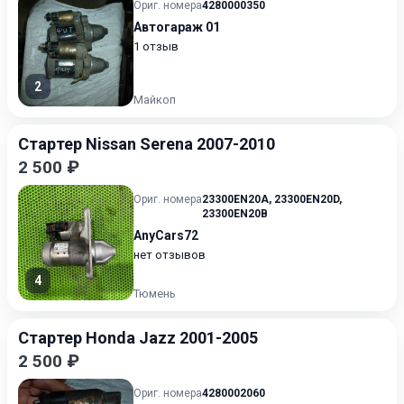
Ориг. номера
4280000350
Автогараж 01
1 отзыв
2
Майкоп
Стартер Nissan Serena 2007-2010
2 500 ₽
Ориг. номера
23300EN20A
,
23300EN20D
,
23300EN20B
AnyCars72
нет отзывов
4
Тюмень
Стартер Honda Jazz 2001-2005
2 500 ₽
Ориг. номера
4280002060