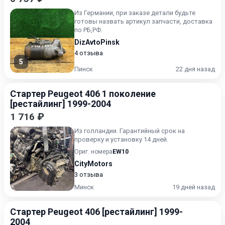
Из Германии, при заказе детали будьте
готовы назвать артикул запчасти, доставка
по РБ,РФ.
DizAvtoPinsk
4 отзыва
5
Пинск
22 дня назад
Стартер Peugeot 406 1 поколение
[рестайлинг] 1999-2004
1 716 ₽
Из голландии. Гарантийный срок на
проверку и установку 14 дней.
Ориг. номера
EW10
CityMotors
3 отзыва
Минск
19 дней назад
Стартер Peugeot 406 [рестайлинг] 1999-
2004