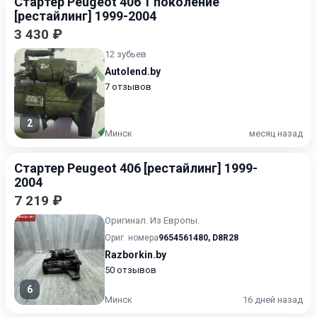
Стартер Peugeot 406 1 поколение
[рестайлинг] 1999-2004
3 430 ₽
12 зубьев
Autolend.by
7 отзывов
2
Минск
месяц назад
Стартер Peugeot 406 [рестайлинг] 1999-
2004
7 219 ₽
Оригинал. Из Европы.
Ориг. номера
9654561480
,
D8R28
Razborkin.by
50 отзывов
6
Минск
16 дней назад