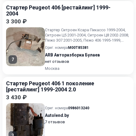
Стартер Peugeot 406 [рестайлинг] 1999-
2004
3 300 ₽
Стартер Ситроен Ксара Пикассо 1999-2004,
Ситроен Ц5 2001-2004, Ситроен Ц8 2002-2008,
Пежо 307 2001-2005, Пежо 406 1995-1999,
Пежо 607 2000-2...
Ориг. номера
M00T85381
ARB Авторазборка Булаев
7
нет отзывов
Москва
Стартер Peugeot 406 1 поколение
[рестайлинг] 1999-2004 2.0
3 430 ₽
Ориг. номера
0986013240
Autolend.by
7 отзывов
3