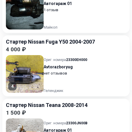
Автогараж 01
1 отзыв
Майкоп
Стартер Nissan Fuga Y50 2004-2007
4 000 ₽
Ориг. номера
23300EH000
Avtorazboryug
нет отзывов
4
Геленджик
Стартер Nissan Teana 2008-2014
1 500 ₽
Ориг. номера
23300JN00B
Автогараж 01