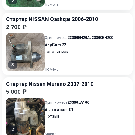
3
Тюмень
Стартер NISSAN Qashqai 2006-2010
2 700 ₽
Ориг. номера
23300EN20A
,
23300EN200
AnyCars72
нет отзывов
3
Тюмень
Стартер Nissan Murano 2007-2010
5 000 ₽
Ориг. номера
23300JA10C
Автогараж 01
1 отзыв
2
Майкоп