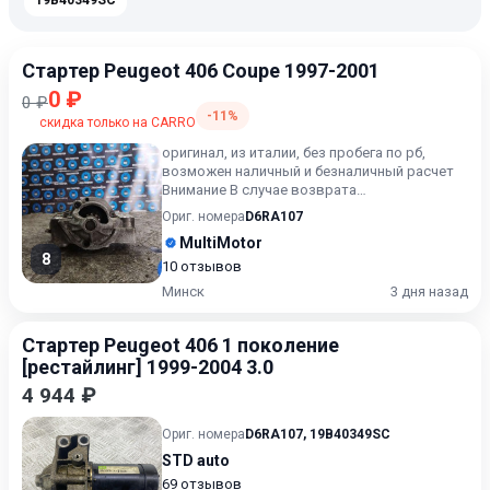
19B40349SC
Стартер Peugeot 406 Coupe 1997-2001
0 ₽
0 ₽
-11%
скидка только на CARRO
оригинал, из италии, без пробега по рб,
возможен наличный и безналичный расчет
Внимание В случае возврата
приобретённого товара, затраты кли...
Ориг. номера
D6RA107
MultiMotor
8
10 отзывов
Минск
3 дня назад
Стартер Peugeot 406 1 поколение
[рестайлинг] 1999-2004 3.0
4 944 ₽
Ориг. номера
D6RA107
,
19B40349SC
STD auto
69 отзывов