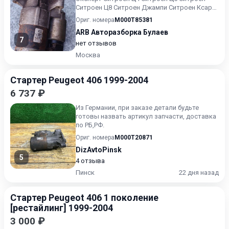
Ситроен Ц8 Ситроен Джампи Ситроен Ксара
Пикассо Ситроен Ксара...
Ориг. номера
M000T85381
ARB Авторазборка Булаев
7
нет отзывов
Москва
Стартер Peugeot 406 1999-2004
6 737 ₽
Из Германии, при заказе детали будьте
готовы назвать артикул запчасти, доставка
по РБ,РФ.
Ориг. номера
M000T20871
DizAvtoPinsk
5
4 отзыва
Пинск
22 дня назад
Стартер Peugeot 406 1 поколение
[рестайлинг] 1999-2004
3 000 ₽