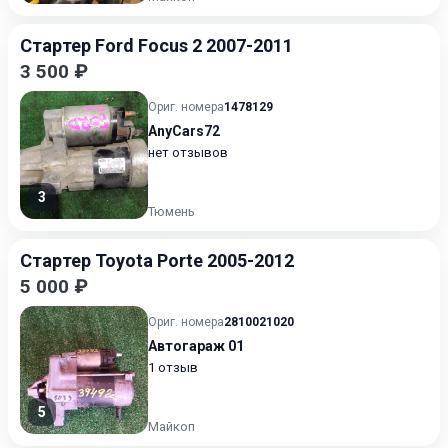
Стартер Ford Focus 2 2007-2011
3 500 ₽
Ориг. номера
1478129
AnyCars72
нет отзывов
3
Тюмень
Стартер Toyota Porte 2005-2012
5 000 ₽
Ориг. номера
2810021020
Автогараж 01
1 отзыв
5
Майкоп