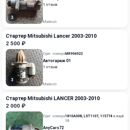
1 отзыв
3
Майкоп
Стартер Mitsubishi Lancer 2003-2010
2 500 ₽
Ориг. номера
MR994922
Автогараж 01
1 отзыв
3
Майкоп
Стартер Mitsubishi LANCER 2003-2010
2 000 ₽
Ориг. номера
1810A008
,
LST1107
,
115774
и ещё
10
AnyCars72