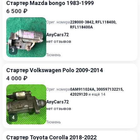
Стартер Mazda bongo 1983-1999
6 500 ₽
Ориг. номера
228000-3842
,
RFL118400
,
RFL118400A
AnyCars72
нет отзывов
3
Тюмень
Стартер Volkswagen Polo 2009-2014
4 000 ₽
Ориг. номера
0AM911024A
,
300597132215
,
42029120
и ещё 14
AnyCars72
нет отзывов
4
Тюмень
Стартер Toyota Corolla 2018-2022