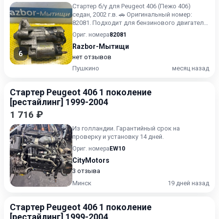
Стартер б/у для Peugeot 406 (Пежо 406)
седан, 2002 г.в. 🚗 Оригинальный номер:
82081. Подходит для бензинового двигателя
2.0 1.8 литра. 🔧 ✅...
Ориг. номера
82081
Razbor-Мытищи
6
нет отзывов
Пушкино
месяц назад
Стартер Peugeot 406 1 поколение
[рестайлинг] 1999-2004
1 716 ₽
Из голландии. Гарантийный срок на
проверку и установку 14 дней.
Ориг. номера
EW10
CityMotors
3 отзыва
Минск
19 дней назад
Стартер Peugeot 406 1 поколение
[рестайлинг] 1999-2004