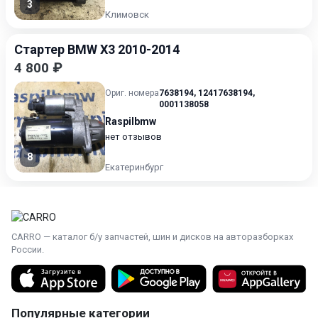
3
Климовск
Стартер BMW X3 2010-2014
4 800 ₽
Ориг. номера
7638194
,
12417638194
,
0001138058
Raspilbmw
нет отзывов
8
Екатеринбург
CARRO — каталог б/у запчастей, шин и дисков на авторазборках
России.
Популярные категории