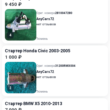
9 450 ₽
Ориг. номера
2810047280
AnyCars72
нет отзывов
4
Тюмень
Стартер Honda Civic 2003-2005
1 000 ₽
Ориг. номера
31200RMX004
AnyCars72
нет отзывов
2
Тюмень
Стартер BMW X5 2010-2013
7 000 ₽