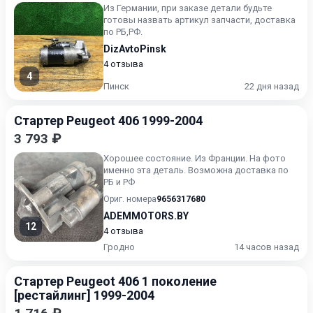
Из Германии, при заказе детали будьте
готовы назвать артикул запчасти, доставка
по РБ,РФ.
DizAvtoPinsk
4 отзыва
4
Пинск
22 дня назад
Стартер Peugeot 406 1999-2004
3 793 ₽
Хорошее состояние. Из Франции. На фото
именно эта деталь. Возможна доставка по
РБ и РФ
Ориг. номера
9656317680
ADEMMOTORS.BY
12
4 отзыва
Гродно
14 часов назад
Стартер Peugeot 406 1 поколение
[рестайлинг] 1999-2004