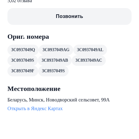
5,0
2 отзыва
Позвонить
Ориг. номера
3C0937049Q
3C0937049AG
3C0937049AL
3C0937049S
3C8937049AB
3C8937049AC
3C8937049F
3C8937049S
Местоположение
Беларусь, Минск, Новодворский сельсовет, 99А
Открыть в Яндекс Картах