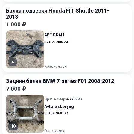
Балка подвески Honda FIT Shuttle 2011-
2013
1 000 ₽
АВТОБАН
нет отзывов
4
Красноярск
Задняя балка BMW 7-series F01 2008-2012
7 000 ₽
Ориг. номера
6775880
Avtorazboryug
нет отзывов
10
Геленджик