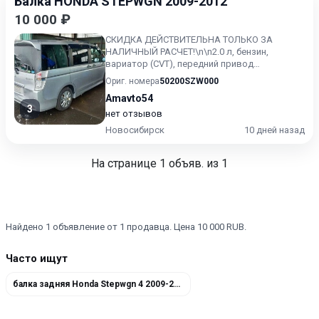
Балка HONDA STEPWGN 2009-2012
10 000 ₽
СКИДКА ДЕЙСТВИТЕЛЬНА ТОЛЬКО ЗА
НАЛИЧНЫЙ РАСЧЕТ!\n\n2.0 л, бензин,
вариатор (CVT), передний привод
\nКонтрактный, без пробега по РФ. Honda
Ориг. номера
50200SZW000
St...
Amavto54
3
нет отзывов
Новосибирск
10 дней назад
На странице
1
объяв. из 1
Найдено 1 объявление от 1 продавца. Цена 10 000 RUB.
Часто ищут
балка задняя Honda Stepwgn 4 2009-2012