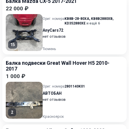
Балка Mazda CX-5 2017-2021
22 000 ₽
Ориг. номера
KB8B-28-80XA
,
KB8B2880XB
,
KD352880XE
и ещё 6
AnyCars72
нет отзывов
15
Тюмень
Балка подвески Great Wall Hover H5 2010-
2017
1 000 ₽
Ориг. номера
2801140K01
АВТОБАН
нет отзывов
2
Красноярск