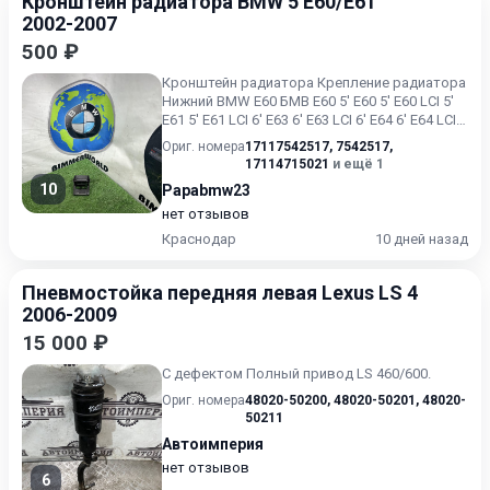
Кронштейн радиатора BMW 5 E60/E61
2002-2007
500 ₽
Кронштейн радиатора Крепление радиатора
Нижний BMW E60 БМВ Е60 5' E60 5' E60 LCI 5'
E61 5' E61 LCI 6' E63 6' E63 LCI 6' E64 6' E64 LCI В
хор...
Ориг. номера
17117542517
,
7542517
,
17114715021
и ещё 1
10
Papabmw23
нет отзывов
Краснодар
10 дней назад
Пневмостойка передняя левая Lexus LS 4
2006-2009
15 000 ₽
С дефектом Полный привод LS 460/600.
Ориг. номера
48020-50200
,
48020-50201
,
48020-
50211
Автоимперия
нет отзывов
6