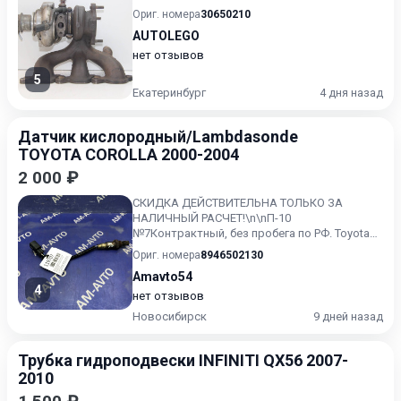
Ориг. номера
30650210
AUTOLEGO
нет отзывов
5
Екатеринбург
4 дня назад
Датчик кислородный/Lambdasonde
TOYOTA COROLLA 2000-2004
2 000 ₽
СКИДКА ДЕЙСТВИТЕЛЬНА ТОЛЬКО ЗА
НАЛИЧНЫЙ РАСЧЕТ!\n\nП-10
№7Контрактный, без пробега по РФ. Toyota
Corolla , 9 поколение, E120 (08.2000 - 06.2...
Ориг. номера
8946502130
Amavto54
4
нет отзывов
Новосибирск
9 дней назад
Трубка гидроподвески INFINITI QX56 2007-
2010