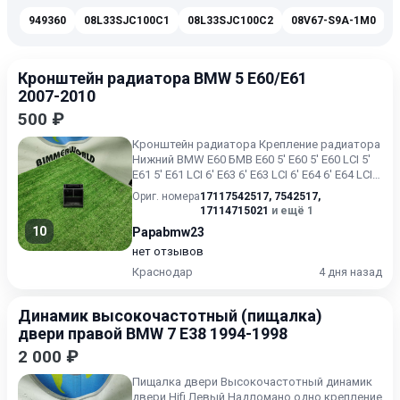
949360
08L33SJC100C1
08L33SJC100C2
08V67-S9A-1M0
Кронштейн радиатора BMW 5 E60/E61
2007-2010
500 ₽
Кронштейн радиатора Крепление радиатора
Нижний BMW E60 БМВ Е60 5' E60 5' E60 LCI 5'
E61 5' E61 LCI 6' E63 6' E63 LCI 6' E64 6' E64 LCI В
хор...
Ориг. номера
17117542517
,
7542517
,
17114715021
и ещё 1
10
Papabmw23
нет отзывов
Краснодар
4 дня назад
Динамик высокочастотный (пищалка)
двери правой BMW 7 E38 1994-1998
2 000 ₽
Пищалка двери Высокочастотный динамик
двери Hifi Левый Надломано одно крепление