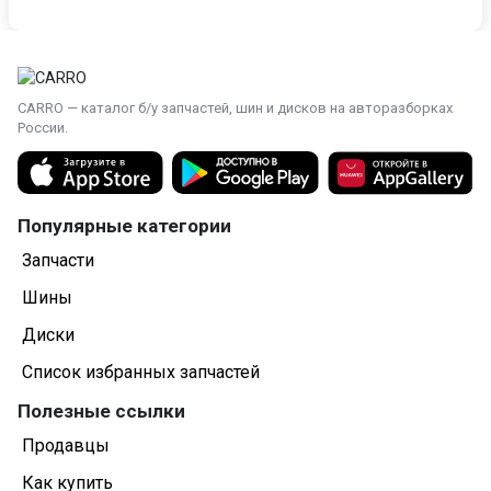
Фара
Крыло
CARRO — каталог б/у запчастей, шин и дисков на авторазборках
Повторитель
России.
Верхняя планка замков капота
Люк
Популярные категории
Радиатор основной
Запчасти
Шины
Компрессор кондиционера
Диски
Панель передняя салона (торпедо)
Список избранных запчастей
Крышка (дверь) багажника
Полезные ссылки
Подсветка номера
Продавцы
Как купить
Замок крышки багажника