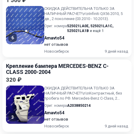
1 500 ₽
СКИДКА ДЕЙСТВИТЕЛЬНА ТОЛЬКО ЗА
НАЛИЧНЫЙ РАСЧЕТ!\n\nInfiniti QX56 2010, 5
дв., 2 поколение (03.2010 - 10.2013).
Ориг. номера
525021LA0E
,
525021LA1C
,
525021LA1B
и ещё 1
6
Amavto54
нет отзывов
Новосибирск
9 дней назад
Крепление бампера MERCEDES-BENZ C-
CLASS 2000-2004
320 ₽
СКИДКА ДЕЙСТВИТЕЛЬНА ТОЛЬКО ЗА
НАЛИЧНЫЙ РАСЧЕТ!\n\nКонтрактный, без
пробега по РФ. Mercedes-Benz C-Class, 2
поколение, (03.2000 - 02.2004)
Ориг. номера
A2038850214
Amavto54
3
нет отзывов
Новосибирск
9 дней назад