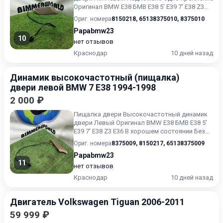
Оригинал BMW E38 БМВ Е38 5' E39 7' E38 Z3
E36 В хорошем сост...
Ориг. номера
8150218
,
65138375010
,
8375010
Papabmw23
10
нет отзывов
Краснодар
10 дней назад
Динамик высокочастотный (пищалка)
двери левой BMW 7 E38 1994-1998
2 000 ₽
Пищалка двери Высокочастотный динамик
двери Левый Оригинал BMW E38 БМВ Е38 5'
E39 7' E38 Z3 E36 В хорошем состоянии Без
пробега по РФ.
Ориг. номера
8375009
,
8150217
,
65138375009
Papabmw23
11
нет отзывов
Краснодар
10 дней назад
Двигатель Volkswagen Tiguan 2006-2011
59 999 ₽