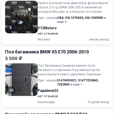
Купить контрактный двигатель фольксваген
пассат 2.0 тд СВАВ CBA Cbb в наличии на
складе в Москве. в отличном состоянии
пробег 78 . цена указ...
Ориг. номера
CBA
,
03L107065G
,
03L100090D
и
ещё 6
5
V12Motors
нет отзывов
Москва
месяц назад
Пол багажника BMW X5 E70 2006-2010
3 500 ₽
Пол багажника Съемная панель пола
багажного отделения Под химчистку На
ручке присутствуют царапины Оригинал
BMW E70 БМВ Е70 В хорошем состоя...
Ориг. номера
51476955021
,
51477253845
,
7253845
и ещё 1
10
Papabmw23
нет отзывов
Краснодар
10 дней назад