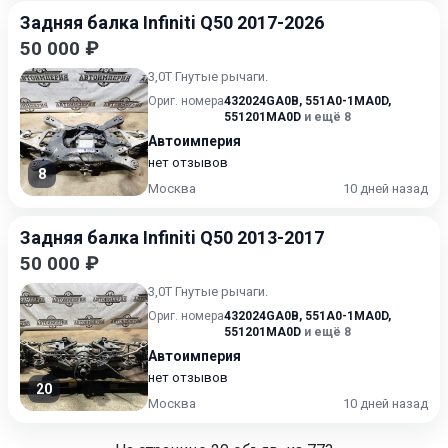
Задняя балка Infiniti Q50 2017-2026
50 000 ₽
3,0Т Гнутые рычаги.
Ориг. номера
432024GA0B
,
551A0-1MA0D
,
551201MA0D
и ещё 8
Автоимперия
нет отзывов
8
Москва
10 дней назад
Задняя балка Infiniti Q50 2013-2017
50 000 ₽
3,0Т Гнутые рычаги.
Ориг. номера
432024GA0B
,
551A0-1MA0D
,
551201MA0D
и ещё 8
Автоимперия
нет отзывов
20
Москва
10 дней назад