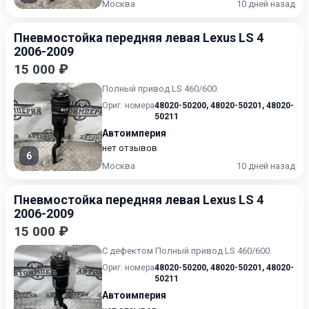
Москва
10 дней назад
Пневмостойка передняя левая Lexus LS 4
2006-2009
15 000 ₽
Полный привод LS 460/600.
Ориг. номера
48020-50200
,
48020-50201
,
48020-
50211
Автоимперия
нет отзывов
6
Москва
10 дней назад
Пневмостойка передняя левая Lexus LS 4
2006-2009
15 000 ₽
С дефектом Полный привод LS 460/600.
Ориг. номера
48020-50200
,
48020-50201
,
48020-
50211
Автоимперия