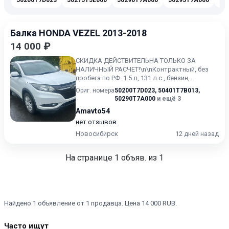
50200T7D023
50275T5E000
50290T7A000
50295T7A000
50
Балка HONDA VEZEL 2013-2018
14 000 ₽
СКИДКА ДЕЙСТВИТЕЛЬНА ТОЛЬКО ЗА
НАЛИЧНЫЙ РАСЧЕТ!\n\nКонтрактный, без
пробега по РФ. 1.5 л, 131 л.с., бензин,
вариатор (CVT), полный привод (4...
Ориг. номера
50200T7D023
,
50401T7B013
,
50290T7A000
и ещё 3
Amavto54
нет отзывов
Новосибирск
12 дней назад
На странице
1
объяв. из 1
Найдено 1 объявление от 1 продавца. Цена 14 000 RUB.
Часто ищут