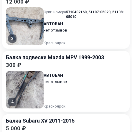
12 000 ₽
Ориг. номера
5710402160
,
51107-05020
,
51108-
05010
АВТОБАН
нет отзывов
3
Красноярск
Балка подвески Mazda MPV 1999-2003
300 ₽
АВТОБАН
нет отзывов
4
Красноярск
Балка Subaru XV 2011-2015
5 000 ₽