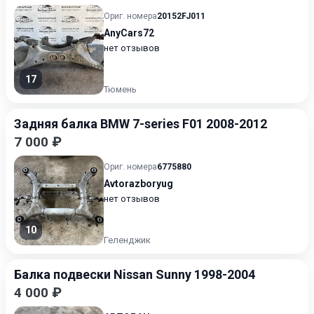
Ориг. номера
20152FJ011
AnyCars72
нет отзывов
17
Тюмень
Задняя балка BMW 7-series F01 2008-2012
7 000 ₽
Ориг. номера
6775880
Avtorazboryug
нет отзывов
10
Геленджик
Балка подвески Nissan Sunny 1998-2004
4 000 ₽