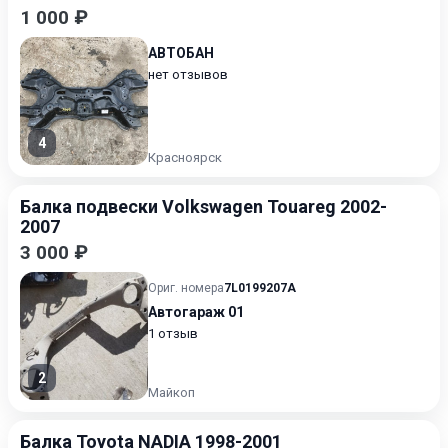
1 000 ₽
АВТОБАН
нет отзывов
4
Красноярск
Балка подвески Volkswagen Touareg 2002-
2007
3 000 ₽
Ориг. номера
7L0199207A
Автогараж 01
1 отзыв
2
Майкоп
Балка Toyota NADIA 1998-2001