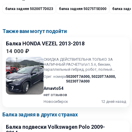
балка задняя 50200T7D023
балка задняя 50275T5E000
балка зад
Также вам могут подойти
Балка HONDA VEZEL 2013-2018
14 000 ₽
СКИДКА ДЕЙСТВИТЕЛЬНА ТОЛЬКО ЗА
НАЛИЧНЫЙ РАСЧЕТ!\n\n1.5 л, бензин,
параллельный гибрид, робот, полный
привод (4WD) \nКонтрактный, без пробега...
Ориг. номера
50200T7A000
,
50220T7A000
,
50230T7A000
7
Amavto54
нет отзывов
Новосибирск
12 дней назад
Балка задняя в других странах
Балка подвески Volkswagen Polo 2009-