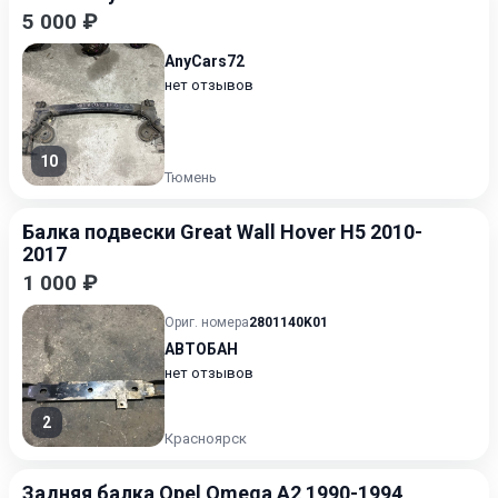
5 000 ₽
AnyCars72
нет отзывов
10
Тюмень
Балка подвески Great Wall Hover H5 2010-
2017
1 000 ₽
Ориг. номера
2801140K01
АВТОБАН
нет отзывов
2
Красноярск
Задняя балка Opel Omega A2 1990-1994