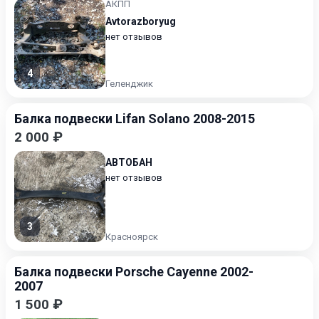
АКПП
Avtorazboryug
нет отзывов
4
Геленджик
Балка подвески Lifan Solano 2008-2015
2 000 ₽
АВТОБАН
нет отзывов
3
Красноярск
Балка подвески Porsche Cayenne 2002-
2007
1 500 ₽