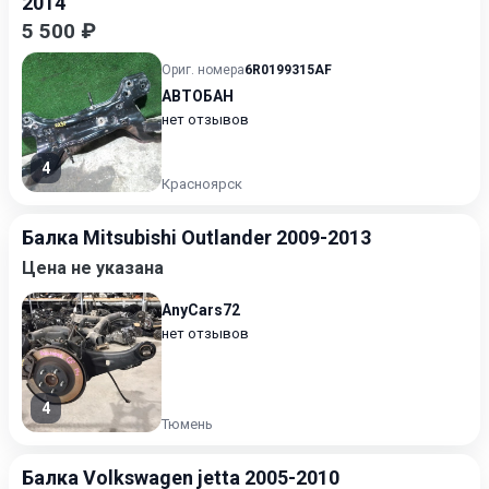
2014
5 500 ₽
Ориг. номера
6R0199315AF
АВТОБАН
нет отзывов
4
Красноярск
Балка Mitsubishi Outlander 2009-2013
Цена не указана
AnyCars72
нет отзывов
4
Тюмень
Балка Volkswagen jetta 2005-2010