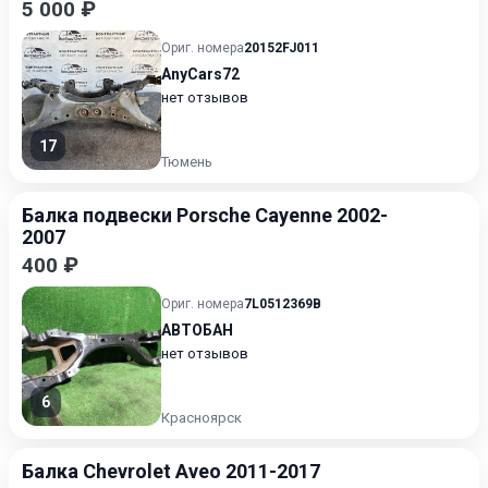
5 000 ₽
Ориг. номера
20152FJ011
AnyCars72
нет отзывов
17
Тюмень
Балка подвески Porsche Cayenne 2002-
2007
400 ₽
Ориг. номера
7L0512369B
АВТОБАН
нет отзывов
6
Красноярск
Балка Chevrolet Aveo 2011-2017