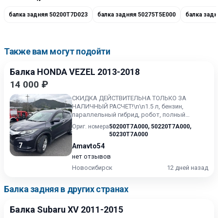
балка задняя 50200T7D023
балка задняя 50275T5E000
балка зад
Также вам могут подойти
Балка HONDA VEZEL 2013-2018
14 000 ₽
СКИДКА ДЕЙСТВИТЕЛЬНА ТОЛЬКО ЗА
НАЛИЧНЫЙ РАСЧЕТ!\n\n1.5 л, бензин,
параллельный гибрид, робот, полный
привод (4WD) \nКонтрактный, без пробега...
Ориг. номера
50200T7A000
,
50220T7A000
,
50230T7A000
7
Amavto54
нет отзывов
Новосибирск
12 дней назад
Балка задняя в других странах
Балка Subaru XV 2011-2015