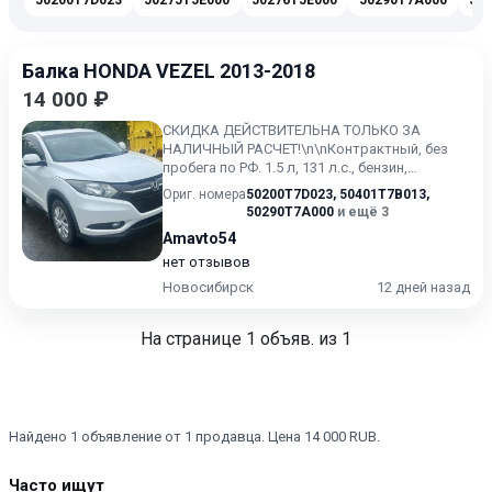
50200T7D023
50275T5E000
50276T5E000
50290T7A000
50
Балка HONDA VEZEL 2013-2018
14 000 ₽
СКИДКА ДЕЙСТВИТЕЛЬНА ТОЛЬКО ЗА
НАЛИЧНЫЙ РАСЧЕТ!\n\nКонтрактный, без
пробега по РФ. 1.5 л, 131 л.с., бензин,
вариатор (CVT), полный привод (4...
Ориг. номера
50200T7D023
,
50401T7B013
,
50290T7A000
и ещё 3
Amavto54
нет отзывов
Новосибирск
12 дней назад
На странице
1
объяв. из 1
Найдено 1 объявление от 1 продавца. Цена 14 000 RUB.
Часто ищут