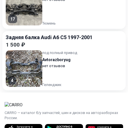
17
Тюмень
Задняя балка Audi A6 C5 1997-2001
1 500 ₽
под полный привод
Avtorazboryug
нет отзывов
4
Геленджик
CARRO — каталог б/у запчастей, шин и дисков на авторазборках
России.