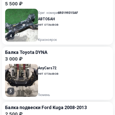
5 500 ₽
Ориг. номера
6R0199315AF
АВТОБАН
нет отзывов
4
Красноярск
Балка Toyota DYNA
3 000 ₽
AnyCars72
нет отзывов
5
Тюмень
Балка подвески Ford Kuga 2008-2013
2 500 ₽