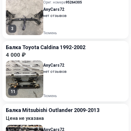
Ориг. номера
95264305
AnyCars72
нет отзывов
3
Тюмень
Балка Toyota Caldina 1992-2002
4 000 ₽
AnyCars72
нет отзывов
11
Тюмень
Балка Mitsubishi Outlander 2009-2013
Цена не указана
AnyCars72